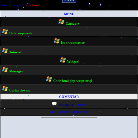
Mau dollar gratis
klik disini
MENU
Category
Data wapmaster
Icon wapmaster
Tutorial
Widged
Messager
Code html php script msql
Cerita dewasa
COMENTAR
TERBARU :
39119
LIKE SHARE HADI.YN.LT