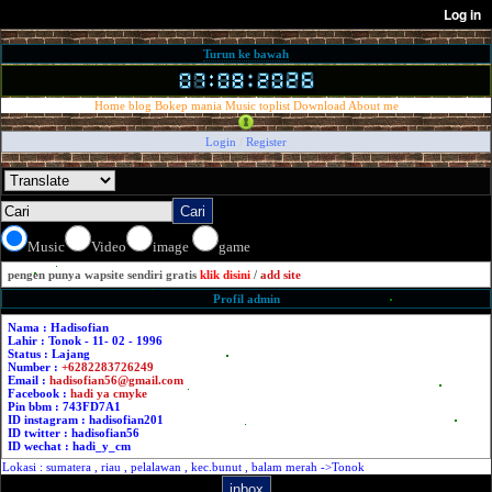
Turun ke bawah
Home
blog
Bokep mania
Music
toplist
Download
About me
Login
/
Register
Music
Video
image
game
pengen punya wapsite sendiri gratis
klik disini
/
add site
Profil admin
Nama : Hadisofian
Lahir : Tonok - 11- 02 - 1996
Status : Lajang
Number :
+6282283726249
Email :
hadisofian56@gmail.com
Facebook :
hadi ya cmyke
Pin bbm : 743FD7A1
ID instagram : hadisofian201
ID twitter : hadisofian56
ID wechat : hadi_y_cm
Lokasi : sumatera , riau , pelalawan , kec.bunut , balam merah ->Tonok