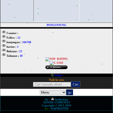
PENGUNJUNG
Counter :
Follow :
12
kunjungan :
166700
harian :
1
Bulanan :
23
Tahunan :
30
Online
Naik ke atas
by :
hadisofian
TONOK COMUNITY
Copyright © 2013-2026
by :
WAPMASTER