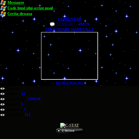
Messager
Code html php script msql
Cerita dewasa
COMENTAR
TERBARU :
39119
LIKE SHARE HADI.YN.LT
PENGUNJUNG
Counter :
Follow :
12
kunjungan :
240630
harian :
3
Bulanan :
3
Tahunan :
112