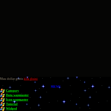
Mau dollar gratis
klik disini
MENU
Category
Data wapmaster
Icon wapmaster
Tutorial
Widged