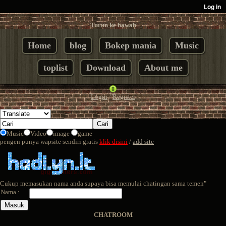
Turun ke bawah
Home
blog
Bokep mania
Music
toplist
Download
About me
Login
/
Register
Music
Video
image
game
pengen punya wapsite sendiri gratis
klik disini
/
add site
Cukup memasukan nama anda supaya bisa memulai chatingan sama temen"
Nama :
CHATROOM